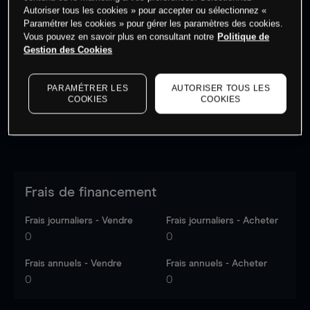
Autoriser tous les cookies » pour accepter ou sélectionnez «
Paramétrer les cookies » pour gérer les paramètres des cookies.
Vous pouvez en savoir plus en consultant notre
Politique de
Les prix sont indicatifs.
Connectez-vous
pour voir les
Gestion des Cookies
dernières données du marché.
Log in
to see latest
market data
PARAMÉTRER LES
AUTORISER TOUS LES
COOKIES
COOKIES
Frais de financement
Frais journaliers - Vendre
Frais journaliers - Acheter
0
0
Frais annuels - Vendre
Frais annuels - Acheter
0
0