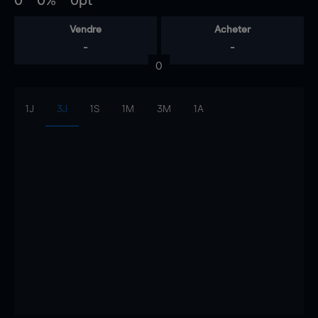
0
0%
0pt
Vendre
Acheter
-
-
0
1J
3J
1S
1M
3M
1A