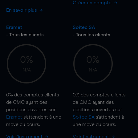
Créer un compte
En savoir plus
Eramet
Soitec SA
- Tous les clients
- Tous les clients
0%
0%
N/A
N/A
0%
des comptes clients
0%
des comptes clients
de CMC ayant des
de CMC ayant des
positions ouvertes sur
positions ouvertes sur
Eramet
s'attendent à une
Soitec SA
s'attendent à
move
du cours.
une
move
du cours.
Voir l'instrument
Voir l'instrument