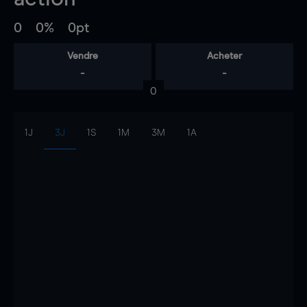
0
0%
0pt
Vendre
Acheter
-
-
0
1J
3J
1S
1M
3M
1A