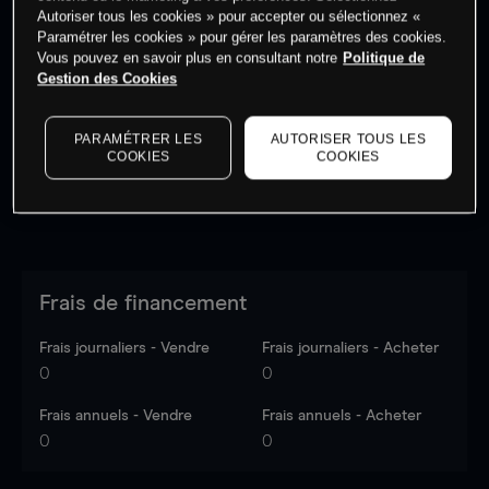
Autoriser tous les cookies » pour accepter ou sélectionnez «
Paramétrer les cookies » pour gérer les paramètres des cookies.
Vous pouvez en savoir plus en consultant notre
Politique de
Les prix sont indicatifs.
Connectez-vous
pour voir les
Gestion des Cookies
dernières données du marché.
Log in
to see latest
market data
PARAMÉTRER LES
AUTORISER TOUS LES
COOKIES
COOKIES
Frais de financement
Frais journaliers - Vendre
Frais journaliers - Acheter
0
0
Frais annuels - Vendre
Frais annuels - Acheter
0
0