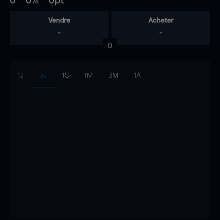
0
0%
0pt
Vendre
Acheter
-
-
0
1J
3J
1S
1M
3M
1A