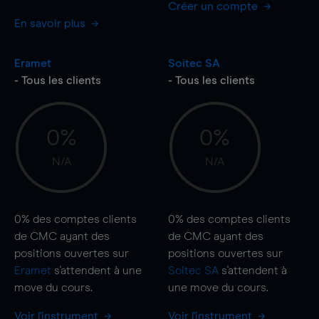
Créer un compte
En savoir plus
Eramet
Soitec SA
- Tous les clients
- Tous les clients
0%
0%
N/A
N/A
0%
des comptes clients
0%
des comptes clients
de CMC ayant des
de CMC ayant des
positions ouvertes sur
positions ouvertes sur
Eramet
s'attendent à une
Soitec SA
s'attendent à
move
du cours.
une
move
du cours.
Voir l'instrument
Voir l'instrument