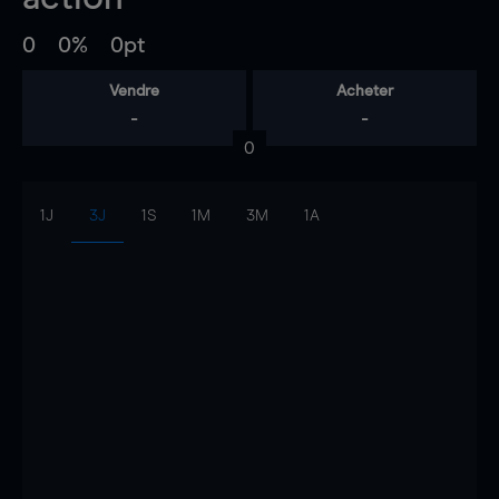
0
0%
0pt
Vendre
Acheter
-
-
0
1J
3J
1S
1M
3M
1A