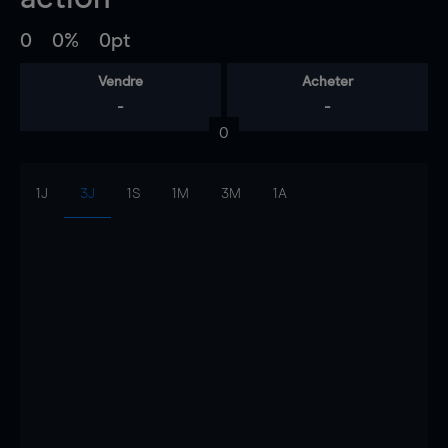
0
0%
0pt
Vendre
Acheter
-
-
0
1J
3J
1S
1M
3M
1A