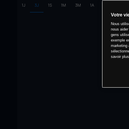
1J
3J
1S
1M
3M
1A
intervalle:
10 
Votre vi
Nous utili
nous aider
gens utilis
exemple en
marketing 
sélectionn
savoir plu