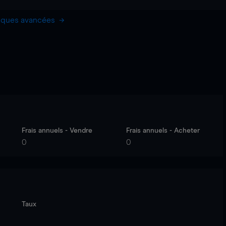
hiques avancées
Frais annuels - Vendre
Frais annuels - Acheter
0
0
Taux