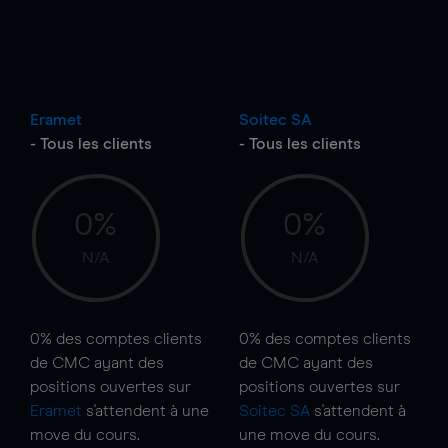
Eramet
Soitec SA
- Tous les clients
- Tous les clients
0%
0%
N/A
N/A
0%
des comptes clients
0%
des comptes clients
de CMC ayant des
de CMC ayant des
positions ouvertes sur
positions ouvertes sur
Eramet
s'attendent à une
Soitec SA
s'attendent à
move
du cours.
une
move
du cours.