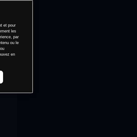
t et pour
mment les
rience, par
ntenu ou le
 ou
pouvez en