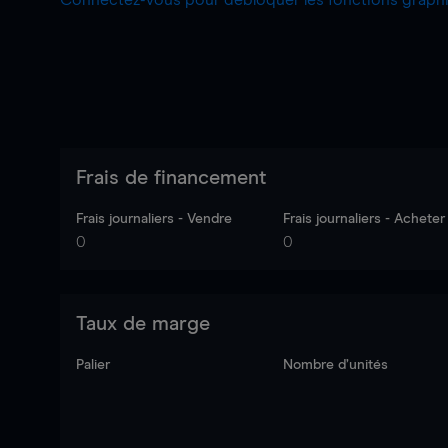
Connectez-vous pour débloquer les fonctions grap
Frais de financement
Frais journaliers - Vendre
Frais journaliers - Acheter
0
0
Taux de marge
Palier
Nombre d’unités