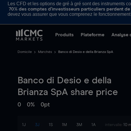
Les CFD et les options de gré à gré sont des instruments com
70% des comptes d’investisseurs particuliers perdent de l
devez vous assurer que vous comprenez le fonctionnement d
Produits
Plateforme
Analyse 
Domicile
Marchés
Banco di Desio e della Brianza SpA
Banco di Desio e della
Brianza SpA
share price
0
0%
0pt
1J
3J
1S
1M
3M
1A
intervalle:
10 