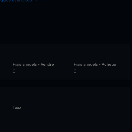
hiques avancées
Frais annuels - Vendre
Frais annuels - Acheter
0
0
Taux