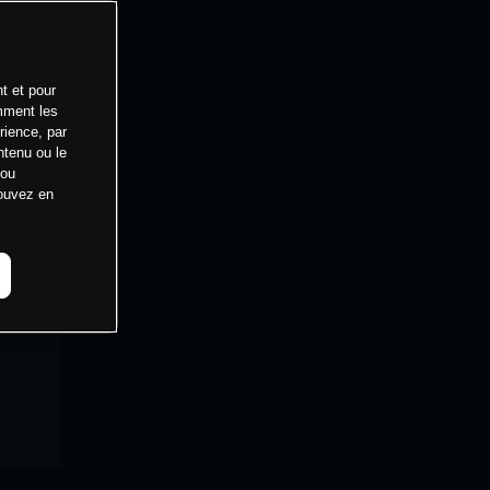
t et pour
mment les
rience, par
ntenu ou le
 ou
pouvez en