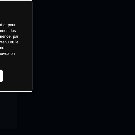
t et pour
mment les
rience, par
ntenu ou le
 ou
pouvez en