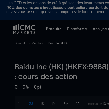
Les CFD et les options de gré à gré sont des instruments com
70% des comptes d’investisseurs particuliers perdent de l
devez vous assurer que vous comprenez le fonctionnement d
Produits
Plateforme
Analyse 
Domicile
Marchés
Baidu Inc (HK)
Baidu Inc (HK) (HKEX:9888)
: cours des action
0
0%
0pt
1J
3J
1S
1M
3M
1A
intervalle:
10 