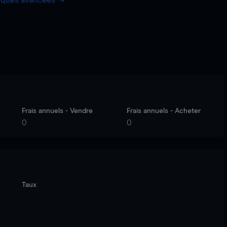
hiques avancées
Frais annuels - Vendre
Frais annuels - Acheter
0
0
Taux