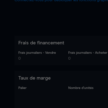
Connectez-vous pour débloquer les fonctions grap
Frais de financement
Frais journaliers - Vendre
Frais journaliers - Acheter
0
0
Taux de marge
Palier
Nombre d’unités