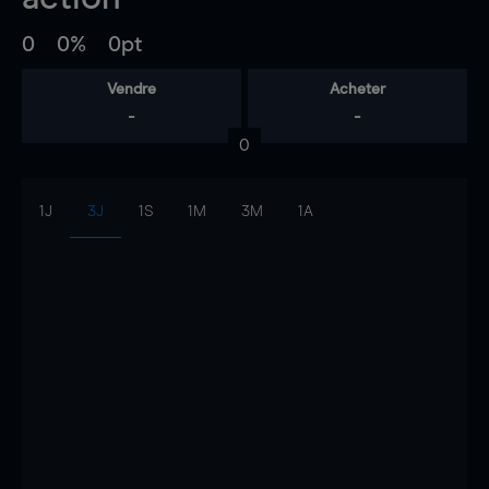
0
0%
0pt
Vendre
Acheter
-
-
0
1J
3J
1S
1M
3M
1A