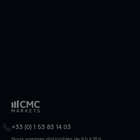
pouvez également prendre une position longue
ou courte et ouvrir une position sur l'instrument
de votre choix, que le prix soit en hausse ou en
baisse.
+33 (0) 1 53 83 14 03
Nous sommes disponibles de 9 h à 18 h