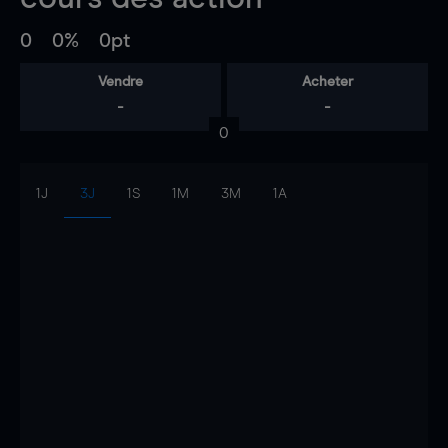
0
0%
0pt
Vendre
Acheter
-
-
0
1J
3J
1S
1M
3M
1A