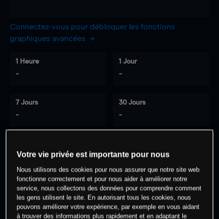
Connectez-vous pour débloquer les fonctions
graphiques avancées
1 Heure
1 Jour
-
-
7 Jours
30 Jours
-
-
Votre vie privée est importante pour nous
0
% des clients ont une position à
sur
Nous utilisons des cookies pour nous assurer que notre site web
cet actif
fonctionne correctement et pour nous aider à améliorer notre
service, nous collectons des données pour comprendre comment
les gens utilisent le site. En autorisant tous les cookies, nous
Commencez à trader
pouvons améliorer votre expérience, par exemple en vous aidant
à trouver des informations plus rapidement et en adaptant le