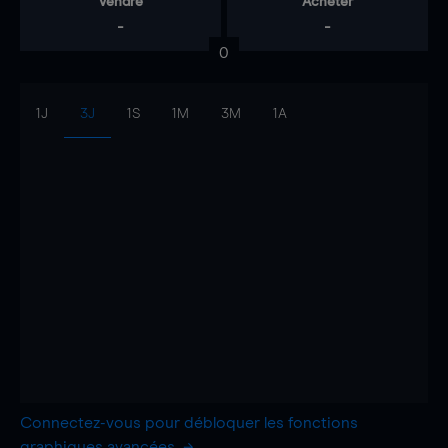
Vendre
Acheter
-
-
0
1J
3J
1S
1M
3M
1A
Connectez-vous pour débloquer les fonctions
graphiques avancées