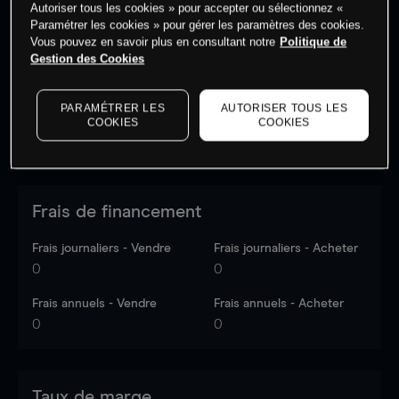
Autoriser tous les cookies » pour accepter ou sélectionnez «
Les prix sont indicatifs.
Connectez-vous
pour voir les
Paramétrer les cookies » pour gérer les paramètres des cookies.
dernières données du marché.
Log in
to see latest
Vous pouvez en savoir plus en consultant notre
Politique de
market data
Gestion des Cookies
PARAMÉTRER LES
AUTORISER TOUS LES
COOKIES
COOKIES
Frais de financement
Frais journaliers - Vendre
Frais journaliers - Acheter
0
0
Frais annuels - Vendre
Frais annuels - Acheter
0
0
Taux de marge