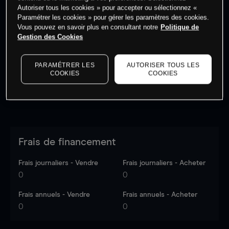
Autoriser tous les cookies » pour accepter ou sélectionnez «
Paramétrer les cookies » pour gérer les paramètres des cookies.
Vous pouvez en savoir plus en consultant notre
Politique de
Les prix sont indicatifs.
Connectez-vous
pour voir les
Gestion des Cookies
dernières données du marché.
Log in
to see latest
market data
PARAMÉTRER LES
AUTORISER TOUS LES
COOKIES
COOKIES
Frais de financement
Frais journaliers - Vendre
Frais journaliers - Acheter
0
0
Frais annuels - Vendre
Frais annuels - Acheter
0
0