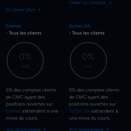
Créer un compte
En savoir plus
Eramet
Soitec SA
- Tous les clients
- Tous les clients
0%
0%
N/A
N/A
0%
des comptes clients
0%
des comptes clients
de CMC ayant des
de CMC ayant des
positions ouvertes sur
positions ouvertes sur
Eramet
s'attendent à une
Soitec SA
s'attendent à
move
du cours.
une
move
du cours.
Voir l'instrument
Voir l'instrument