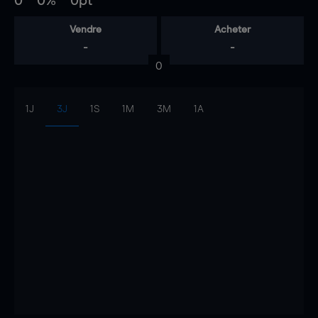
0
0%
0pt
Vendre
Acheter
-
-
0
1J
3J
1S
1M
3M
1A