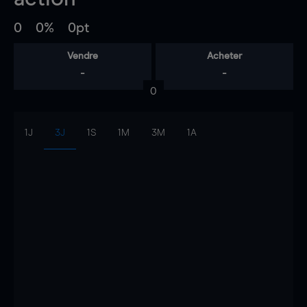
0
0%
0pt
Vendre
Acheter
-
-
0
1J
3J
1S
1M
3M
1A