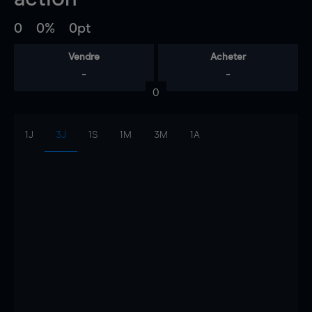
0
0%
0pt
Vendre
Acheter
-
-
0
1J
3J
1S
1M
3M
1A