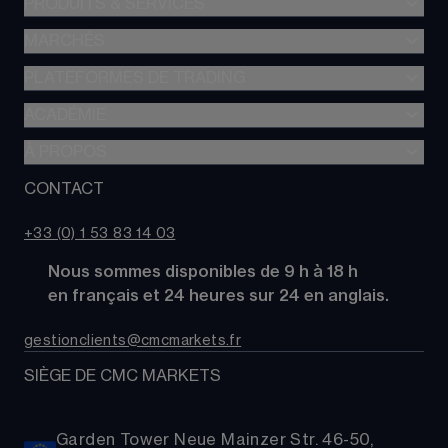
PRODUITS & SERVICES
MARCHÉS
Trading de CFD
CFD à Risque Limité
PLATEFORMES DE TRADING
Forex
Trading d’options
Indices
ACADÉMIE
CMC Next Generation
Comparez des comptes
Actions
Application mobile CMC
À PROPOS
Académie
Coûts
Matières Premières
TradingView
Glossaire
CONTACT
À propos de CMC Markets
Alpha
Obligations
MetaTrader 4 (MT4)
Actualités
Nous contacter
CMC Pro
ETFs
+33 (0) 1 53 83 14 03
Nos analystes de marché
FAQs
Cryptomonnaies
      Nous sommes disponibles de 9 h à 18 h
Support
Paniers d'Actions
      en français et 24 heures sur 24 en anglais.
Relations publiques
gestionclients@cmcmarkets.fr
SIÈGE DE CMC MARKETS
Garden Tower Neue Mainzer Str. 46-50,