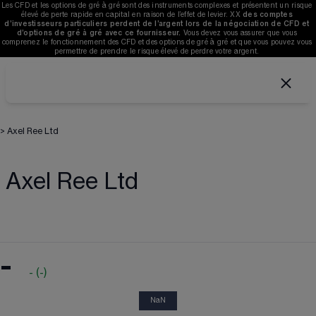
Les CFD et les options de gré à gré sont des instruments complexes et présentent un risque 
élevé de perte rapide en capital en raison de l’effet de levier. 
XX
des comptes 
d’investisseurs particuliers perdent de l’argent lors de la négociation de CFD et 
d’options de gré à gré avec ce fournisseur. 
V
ous devez vous assurer que vous 
comprenez le fonctionnement des CFD et des options de gré à gré et que vous pouvez vous 
permettre de prendre le risque élevé de perdre votre argent. 
>
Axel Ree Ltd
Axel Ree Ltd
-
-
(
-
)
NaN