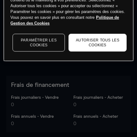
Autoriser tous les cookies » pour accepter ou sélectionnez «
Paramétrer les cookies » pour gérer les paramètres des cookies.
Vous pouvez en savoir plus en consultant notre
Politique de
Les prix sont indicatifs.
Connectez-vous
pour voir les
Gestion des Cookies
dernières données du marché.
Log in
to see latest
market data
PARAMÉTRER LES
AUTORISER TOUS LES
COOKIES
COOKIES
Frais de financement
Frais journaliers - Vendre
Frais journaliers - Acheter
0
0
Frais annuels - Vendre
Frais annuels - Acheter
0
0