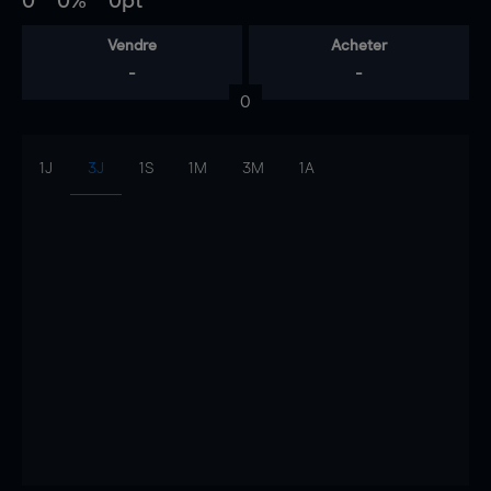
0
0%
0pt
Vendre
Acheter
-
-
0
1J
3J
1S
1M
3M
1A