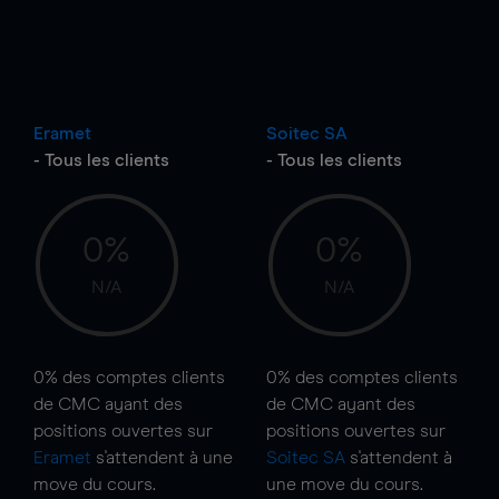
Eramet
Soitec SA
- Tous les clients
- Tous les clients
0%
0%
N/A
N/A
0%
des comptes clients
0%
des comptes clients
de CMC ayant des
de CMC ayant des
positions ouvertes sur
positions ouvertes sur
Eramet
s'attendent à une
Soitec SA
s'attendent à
move
du cours.
une
move
du cours.