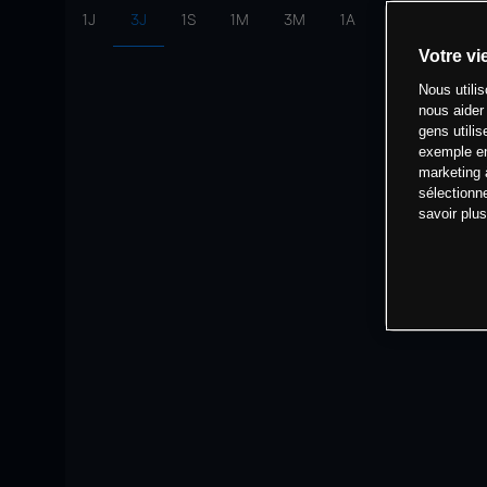
1J
3J
1S
1M
3M
1A
intervalle:
10 
Votre vi
Nous utili
nous aider
gens utilis
exemple en
marketing 
sélectionn
savoir plu