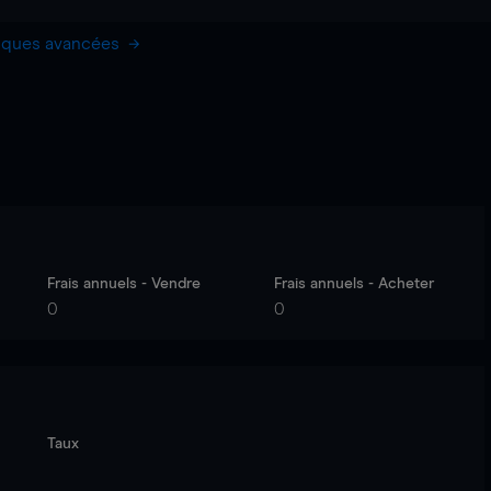
hiques avancées
Frais annuels - Vendre
Frais annuels - Acheter
0
0
Taux