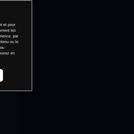
t et pour
mment les
rience, par
ntenu ou le
 ou
pouvez en