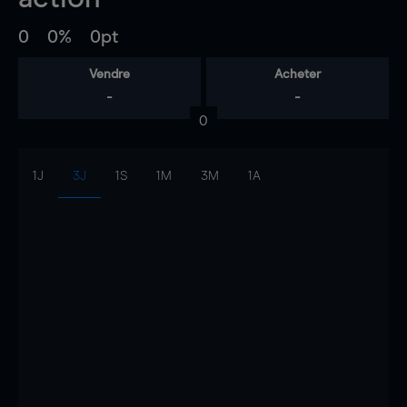
0
0%
0pt
Vendre
Acheter
-
-
0
1J
3J
1S
1M
3M
1A