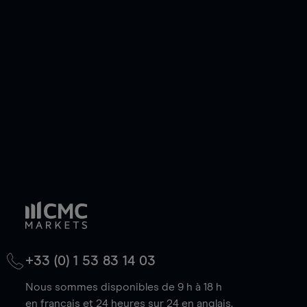
ou courte et ouvrir une position sur l'instrument
de votre choix, que le prix soit en hausse ou en
baisse.
+33 (0) 1 53 83 14 03
Nous sommes disponibles de 9 h à 18 h
en français et 24 heures sur 24 en anglais.