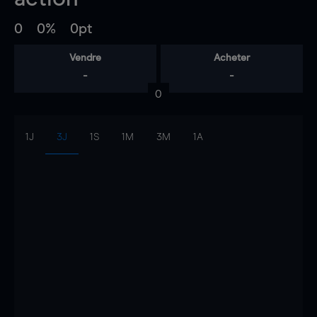
0
0%
0pt
Vendre
Acheter
-
-
0
1J
3J
1S
1M
3M
1A