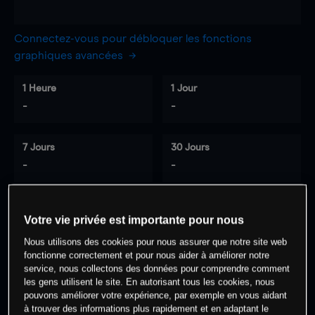
Connectez-vous pour débloquer les fonctions
graphiques avancées
1 Heure
1 Jour
-
-
7 Jours
30 Jours
-
-
Votre vie privée est importante pour nous
0
% des clients ont une position à
sur
Nous utilisons des cookies pour nous assurer que notre site web
cet actif
fonctionne correctement et pour nous aider à améliorer notre
service, nous collectons des données pour comprendre comment
les gens utilisent le site. En autorisant tous les cookies, nous
Commencez à trader
pouvons améliorer votre expérience, par exemple en vous aidant
à trouver des informations plus rapidement et en adaptant le