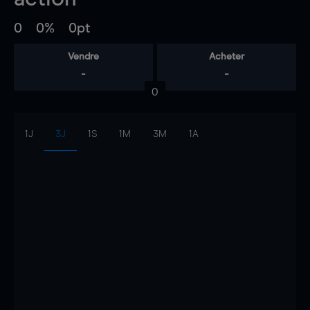
0
0%
0pt
Vendre
Acheter
-
-
0
1J
3J
1S
1M
3M
1A