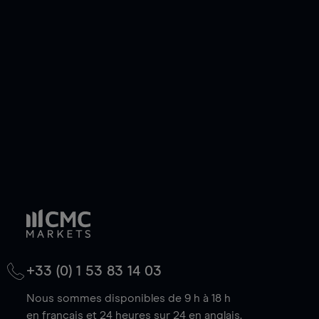
ou courte et ouvrir une position sur l'instrument
de votre choix, que le prix soit en hausse ou en
baisse.
+33 (0) 1 53 83 14 03
Nous sommes disponibles de 9 h à 18 h
en français et 24 heures sur 24 en anglais.