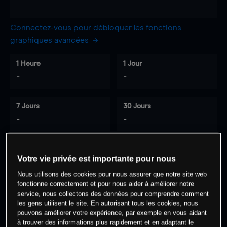
Connectez-vous pour débloquer les fonctions
graphiques avancées
1 Heure
1 Jour
-
-
7 Jours
30 Jours
-
-
Votre vie privée est importante pour nous
0
% des clients ont une position à
sur
Nous utilisons des cookies pour nous assurer que notre site web
cet actif
fonctionne correctement et pour nous aider à améliorer notre
service, nous collectons des données pour comprendre comment
les gens utilisent le site. En autorisant tous les cookies, nous
Commencez à trader
pouvons améliorer votre expérience, par exemple en vous aidant
à trouver des informations plus rapidement et en adaptant le