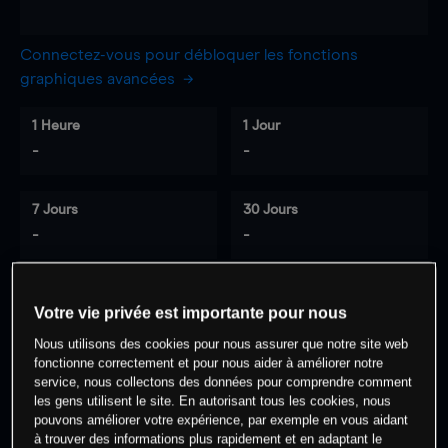
Connectez-vous pour débloquer les fonctions
graphiques avancées
1 Heure
1 Jour
-
-
7 Jours
30 Jours
-
-
Votre vie privée est importante pour nous
0
% des clients ont une position à
sur
Nous utilisons des cookies pour nous assurer que notre site web
cet actif
fonctionne correctement et pour nous aider à améliorer notre
service, nous collectons des données pour comprendre comment
les gens utilisent le site. En autorisant tous les cookies, nous
Commencez à trader
pouvons améliorer votre expérience, par exemple en vous aidant
à trouver des informations plus rapidement et en adaptant le