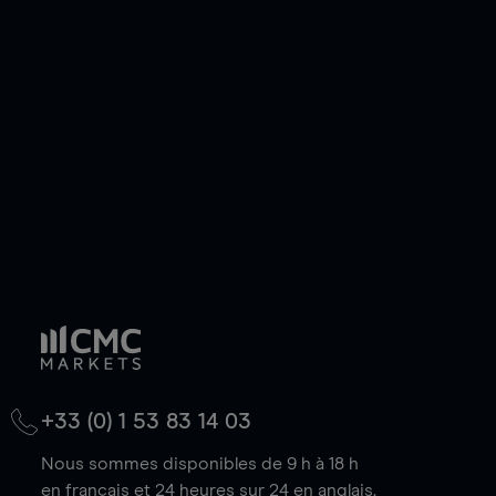
ou courte et ouvrir une position sur l'instrument
de votre choix, que le prix soit en hausse ou en
baisse.
+33 (0) 1 53 83 14 03
Nous sommes disponibles de 9 h à 18 h
en français et 24 heures sur 24 en anglais.