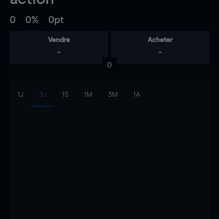
0
0%
0pt
Vendre
Acheter
-
-
0
1J
3J
1S
1M
3M
1A