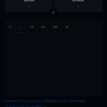
Vendre
Acheter
-
-
0
1J
3J
1S
1M
3M
1A
Connectez-vous pour débloquer les fonctions
graphiques avancées