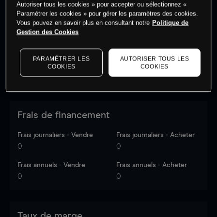
Autoriser tous les cookies » pour accepter ou sélectionnez «
Les prix sont indicatifs.
Connectez-vous
pour voir les
Paramétrer les cookies » pour gérer les paramètres des cookies.
dernières données du marché.
Log in
to see latest
Vous pouvez en savoir plus en consultant notre
Politique de
market data
Gestion des Cookies
PARAMÉTRER LES
AUTORISER TOUS LES
COOKIES
COOKIES
Frais de financement
Frais journaliers - Vendre
Frais journaliers - Acheter
0
0
Frais annuels - Vendre
Frais annuels - Acheter
0
0
Taux de marge