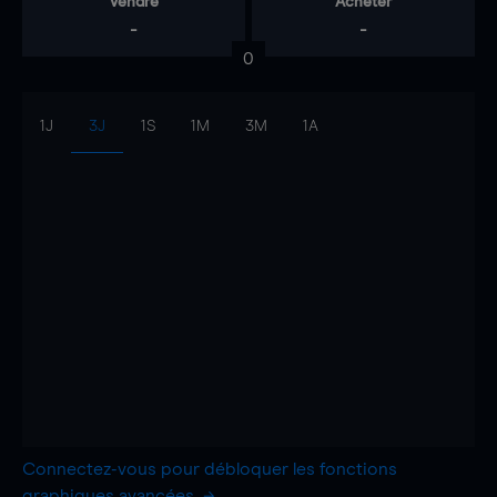
Vendre
Acheter
-
-
0
1J
3J
1S
1M
3M
1A
Connectez-vous pour débloquer les fonctions
graphiques avancées