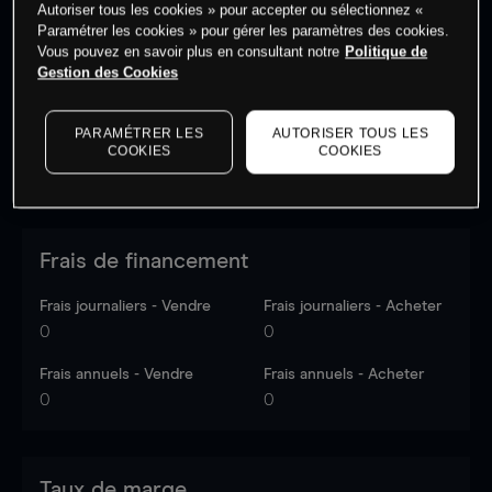
Autoriser tous les cookies » pour accepter ou sélectionnez «
Les prix sont indicatifs.
Connectez-vous
pour voir les
Paramétrer les cookies » pour gérer les paramètres des cookies.
dernières données du marché.
Log in
to see latest
Vous pouvez en savoir plus en consultant notre
Politique de
market data
Gestion des Cookies
PARAMÉTRER LES
AUTORISER TOUS LES
COOKIES
COOKIES
Frais de financement
Frais journaliers - Vendre
Frais journaliers - Acheter
0
0
Frais annuels - Vendre
Frais annuels - Acheter
0
0
Taux de marge