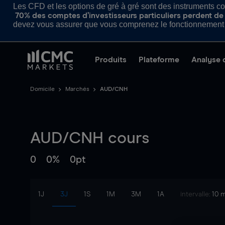
Les CFD et les options de gré à gré sont des instruments com
70% des comptes d’investisseurs particuliers perdent de l
devez vous assurer que vous comprenez le fonctionnement d
Produits
Plateforme
Analyse 
Domicile
Marchés
AUD/CNH
AUD/CNH
cours
0
0%
0pt
1J
3J
1S
1M
3M
1A
intervalle:
10 