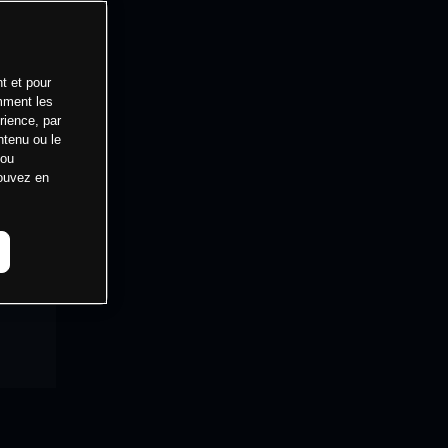
t et pour
mment les
rience, par
ntenu ou le
 ou
pouvez en