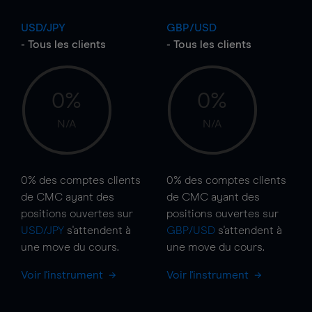
USD/JPY
GBP/USD
- Tous les clients
- Tous les clients
0%
0%
N/A
N/A
0%
des comptes clients
0%
des comptes clients
de CMC ayant des
de CMC ayant des
positions ouvertes sur
positions ouvertes sur
USD/JPY
s'attendent à
GBP/USD
s'attendent à
une
move
du cours.
une
move
du cours.
Voir l'instrument
Voir l'instrument