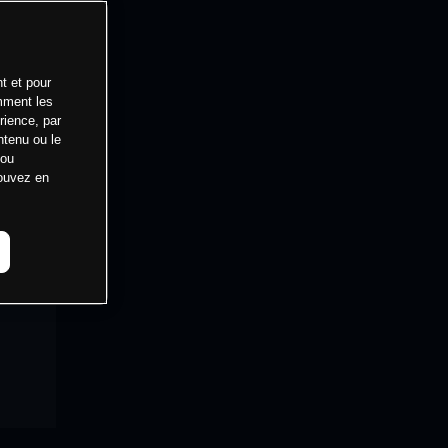
t et pour
mment les
rience, par
ntenu ou le
 ou
pouvez en