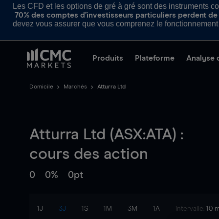
Les CFD et les options de gré à gré sont des instruments com
70% des comptes d’investisseurs particuliers perdent de l
devez vous assurer que vous comprenez le fonctionnement d
Produits
Plateforme
Analyse 
Domicile
Marchés
Atturra Ltd
Atturra Ltd (ASX:ATA) :
cours des action
0
0%
0pt
1J
3J
1S
1M
3M
1A
intervalle:
10 