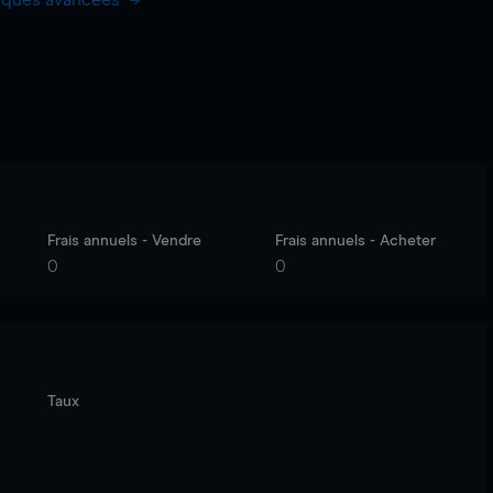
hiques avancées
Frais annuels - Vendre
Frais annuels - Acheter
0
0
Taux