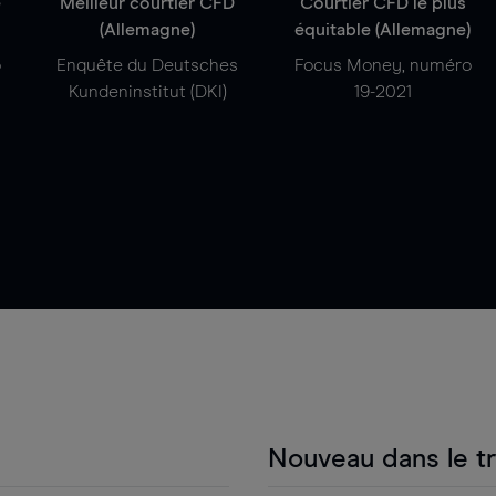
e
Meilleur courtier CFD
Courtier CFD le plus
(Allemagne)
équitable (Allemagne)
o
Enquête du Deutsches
Focus Money, numéro
Kundeninstitut (DKI)
19-2021
Nouveau dans le t