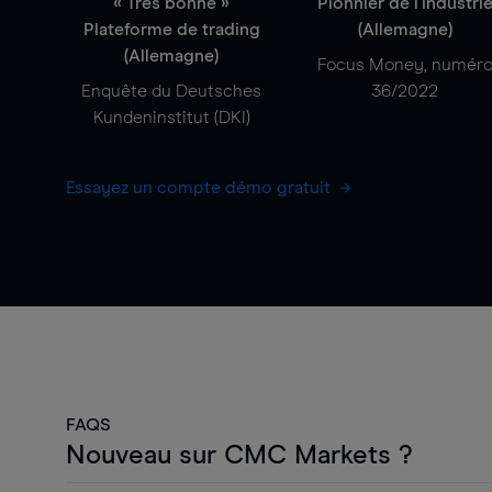
« Très bonne »
Pionnier de l'industri
Plateforme de trading
(Allemagne)
(Allemagne)
Focus Money, numér
Enquête du Deutsches
36/2022
Kundeninstitut (DKI)
Essayez un compte démo gratuit
FAQS
Nouveau sur CMC Markets ?