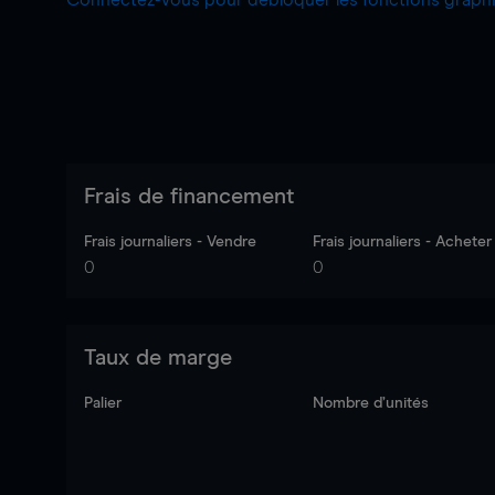
Connectez-vous pour débloquer les fonctions grap
Frais de financement
Frais journaliers - Vendre
Frais journaliers - Acheter
0
0
Taux de marge
Palier
Nombre d’unités