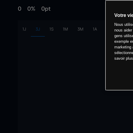
0
0%
0pt
Votre vi
Nous utili
1J
3J
1S
1M
3M
1A
intervalle:
10 
nous aider
gens utilis
exemple en
marketing 
sélectionn
savoir plu