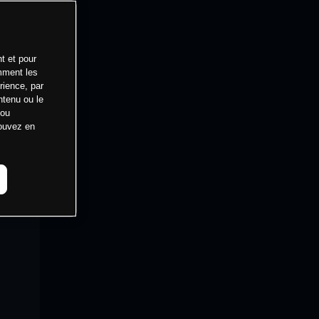
t et pour
mment les
rience, par
ntenu ou le
 ou
pouvez en