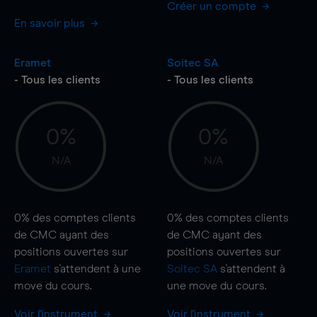
Créer un compte
En savoir plus
Eramet
Soitec SA
- Tous les clients
- Tous les clients
0%
0%
N/A
N/A
0%
des comptes clients
0%
des comptes clients
de CMC ayant des
de CMC ayant des
positions ouvertes sur
positions ouvertes sur
Eramet
s'attendent à une
Soitec SA
s'attendent à
move
du cours.
une
move
du cours.
Voir l'instrument
Voir l'instrument