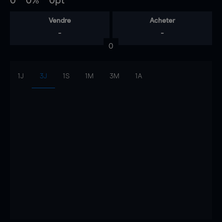
0
0%
0pt
Vendre
Acheter
-
-
0
1J
3J
1S
1M
3M
1A