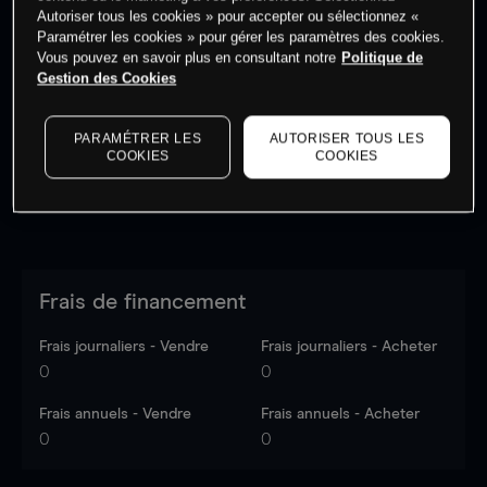
Autoriser tous les cookies » pour accepter ou sélectionnez «
Paramétrer les cookies » pour gérer les paramètres des cookies.
Vous pouvez en savoir plus en consultant notre
Politique de
Les prix sont indicatifs.
Connectez-vous
pour voir les
Gestion des Cookies
dernières données du marché.
Log in
to see latest
market data
PARAMÉTRER LES
AUTORISER TOUS LES
COOKIES
COOKIES
Frais de financement
Frais journaliers - Vendre
Frais journaliers - Acheter
0
0
Frais annuels - Vendre
Frais annuels - Acheter
0
0