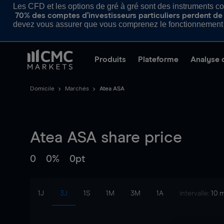
Les CFD et les options de gré à gré sont des instruments com
70% des comptes d’investisseurs particuliers perdent de l
devez vous assurer que vous comprenez le fonctionnement d
Produits
Plateforme
Analyse 
Domicile
Marchés
Atea ASA
Atea ASA
share price
0
0%
0pt
1J
3J
1S
1M
3M
1A
intervalle:
10 