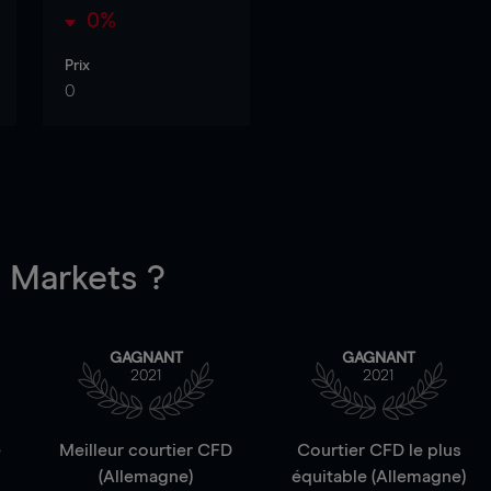
0%
Prix
0
Markets ?
GAGNANT
GAGNANT
2021
2021
e
Meilleur courtier CFD
Courtier CFD le plus
(Allemagne)
équitable (Allemagne)