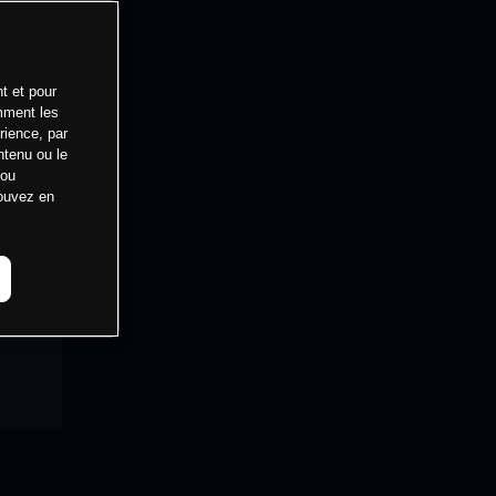
t et pour
mment les
rience, par
ntenu ou le
 ou
pouvez en