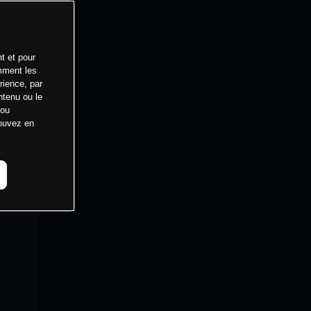
t et pour
mment les
rience, par
ntenu ou le
 ou
pouvez en