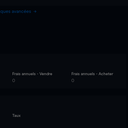
hiques avancées
Frais annuels - Vendre
Frais annuels - Acheter
0
0
Taux