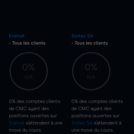
Eramet
Soitec SA
- Tous les clients
- Tous les clients
0%
0%
N/A
N/A
0%
des comptes clients
0%
des comptes clients
de CMC ayant des
de CMC ayant des
positions ouvertes sur
positions ouvertes sur
Eramet
s'attendent à une
Soitec SA
s'attendent à
move
du cours.
une
move
du cours.