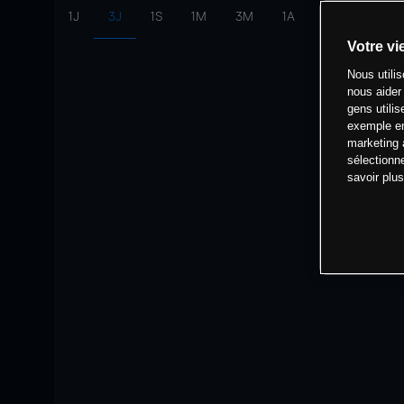
1J
3J
1S
1M
3M
1A
intervalle:
10 
Votre vi
Nous utili
nous aider
gens utilis
exemple en
marketing 
sélectionn
savoir plu