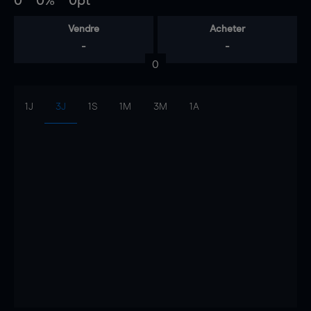
0
0%
0pt
Vendre
Acheter
-
-
0
1J
3J
1S
1M
3M
1A