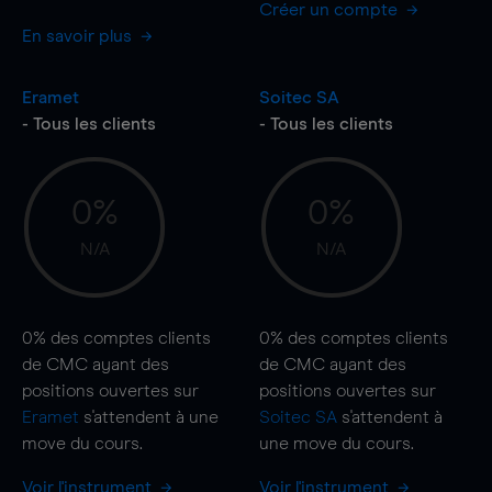
Créer un compte
En savoir plus
Eramet
Soitec SA
- Tous les clients
- Tous les clients
0%
0%
N/A
N/A
0%
des comptes clients
0%
des comptes clients
de CMC ayant des
de CMC ayant des
positions ouvertes sur
positions ouvertes sur
Eramet
s'attendent à une
Soitec SA
s'attendent à
move
du cours.
une
move
du cours.
Voir l'instrument
Voir l'instrument