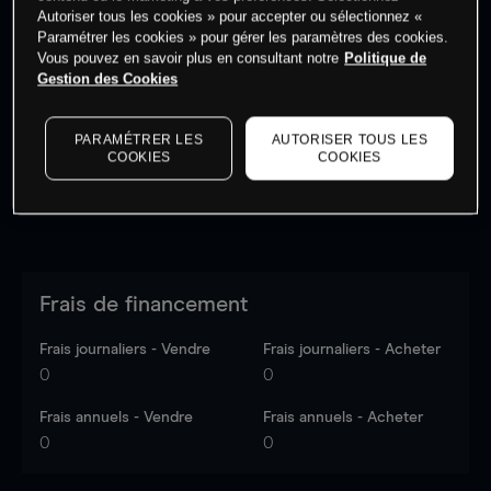
Autoriser tous les cookies » pour accepter ou sélectionnez «
Paramétrer les cookies » pour gérer les paramètres des cookies.
Vous pouvez en savoir plus en consultant notre
Politique de
Les prix sont indicatifs.
Connectez-vous
pour voir les
Gestion des Cookies
dernières données du marché.
Log in
to see latest
market data
PARAMÉTRER LES
AUTORISER TOUS LES
COOKIES
COOKIES
Frais de financement
Frais journaliers - Vendre
Frais journaliers - Acheter
0
0
Frais annuels - Vendre
Frais annuels - Acheter
0
0