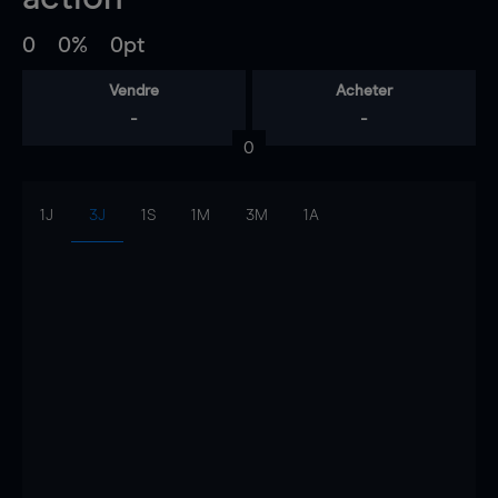
0
0%
0pt
Vendre
Acheter
-
-
0
1J
3J
1S
1M
3M
1A