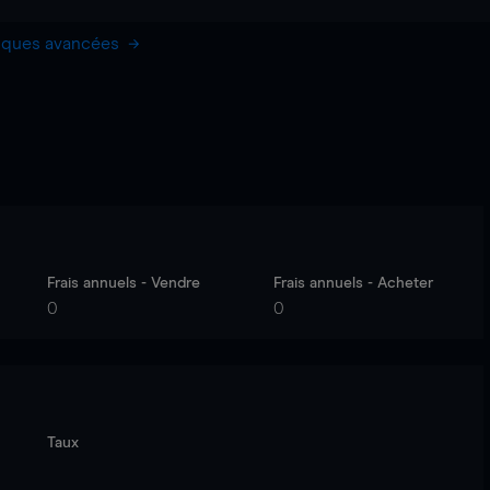
hiques avancées
Frais annuels - Vendre
Frais annuels - Acheter
0
0
Taux