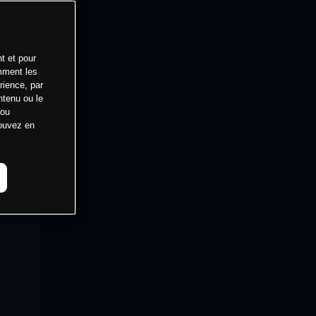
t et pour
mment les
rience, par
ntenu ou le
 ou
pouvez en