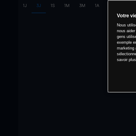
1J
3J
1S
1M
3M
1A
intervalle:
10 
Votre vi
Nous utili
nous aider
gens utilis
exemple en
marketing 
sélectionn
savoir plu