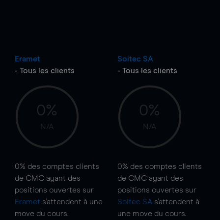
Eramet
Soitec SA
- Tous les clients
- Tous les clients
0%
0%
N/A
N/A
0%
des comptes clients
0%
des comptes clients
de CMC ayant des
de CMC ayant des
positions ouvertes sur
positions ouvertes sur
Eramet
s'attendent à une
Soitec SA
s'attendent à
move
du cours.
une
move
du cours.