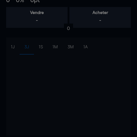
0
0%
0pt
Vendre
Acheter
-
-
0
1J
3J
1S
1M
3M
1A