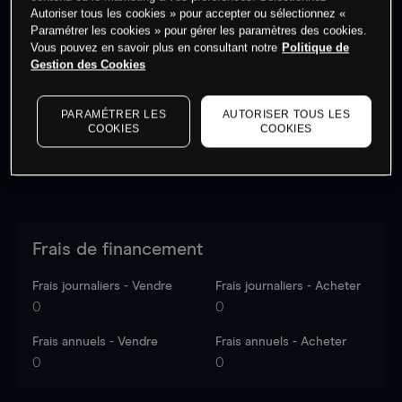
Autoriser tous les cookies » pour accepter ou sélectionnez «
Paramétrer les cookies » pour gérer les paramètres des cookies.
Vous pouvez en savoir plus en consultant notre
Politique de
Les prix sont indicatifs.
Connectez-vous
pour voir les
Gestion des Cookies
dernières données du marché.
Log in
to see latest
market data
PARAMÉTRER LES
AUTORISER TOUS LES
COOKIES
COOKIES
Frais de financement
Frais journaliers - Vendre
Frais journaliers - Acheter
0
0
Frais annuels - Vendre
Frais annuels - Acheter
0
0