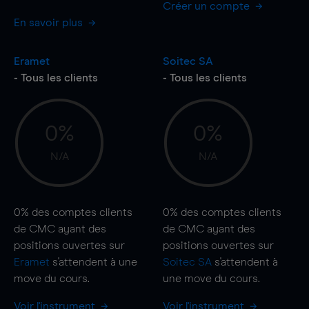
Créer un compte
En savoir plus
Eramet
Soitec SA
- Tous les clients
- Tous les clients
0%
0%
N/A
N/A
0%
des comptes clients
0%
des comptes clients
de CMC ayant des
de CMC ayant des
positions ouvertes sur
positions ouvertes sur
Eramet
s'attendent à une
Soitec SA
s'attendent à
move
du cours.
une
move
du cours.
Voir l'instrument
Voir l'instrument