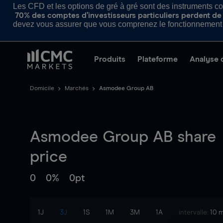
Les CFD et les options de gré à gré sont des instruments com
70% des comptes d’investisseurs particuliers perdent de l
devez vous assurer que vous comprenez le fonctionnement d
Produits
Plateforme
Analyse 
Domicile
Marchés
Asmodee Group AB
Asmodee Group AB
share
price
0
0%
0pt
1J
3J
1S
1M
3M
1A
intervalle:
10 