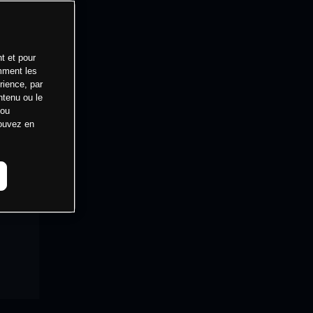
t et pour
mment les
rience, par
ntenu ou le
 ou
pouvez en