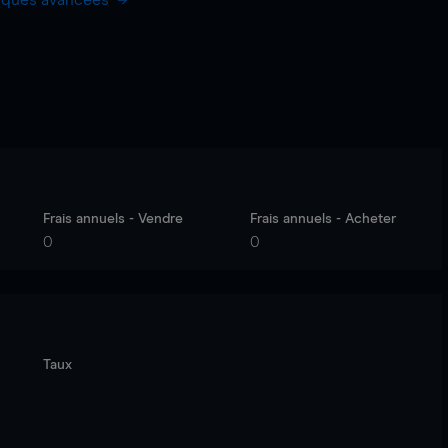
hiques avancées
Frais annuels - Vendre
Frais annuels - Acheter
0
0
Taux