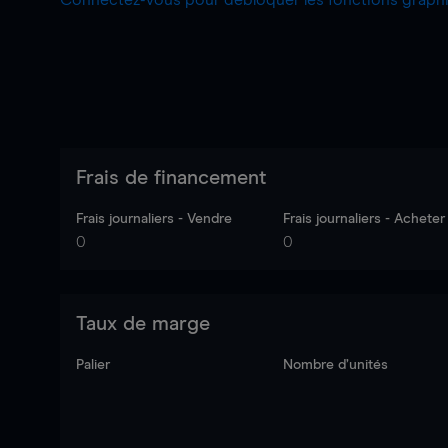
Connectez-vous pour débloquer les fonctions grap
Frais de financement
Frais journaliers - Vendre
Frais journaliers - Acheter
0
0
Taux de marge
Palier
Nombre d’unités