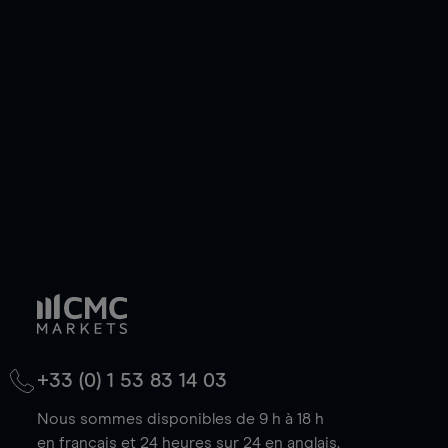
ou courte et ouvrir une position sur l'instrument
de votre choix, que le prix soit en hausse ou en
baisse.
+33 (0) 1 53 83 14 03
Nous sommes disponibles de 9 h à 18 h
en français et 24 heures sur 24 en anglais.