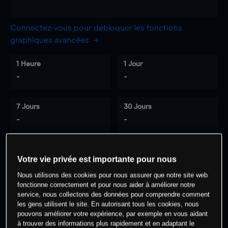
Connectez-vous pour débloquer les fonctions
graphiques avancées
1 Heure
1 Jour
-
-
7 Jours
30 Jours
-
-
Votre vie privée est importante pour nous
0
% des clients ont une position à
sur
Nous utilisons des cookies pour nous assurer que notre site web
cet actif
fonctionne correctement et pour nous aider à améliorer notre
service, nous collectons des données pour comprendre comment
les gens utilisent le site. En autorisant tous les cookies, nous
Commencez à trader
pouvons améliorer votre expérience, par exemple en vous aidant
à trouver des informations plus rapidement et en adaptant le