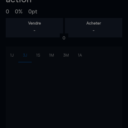
0
0%
0pt
Vendre
Acheter
-
-
0
1J
3J
1S
1M
3M
1A