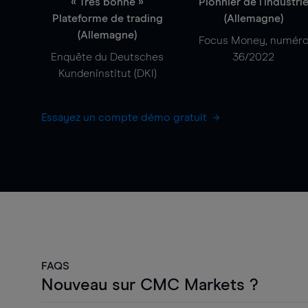
« Très bonne »
Pionnier de l'industri
Plateforme de trading
(Allemagne)
(Allemagne)
Focus Money, numér
Enquête du Deutsches
36/2022
Kundeninstitut (DKI)
Essayez un compte démo gratuit
FAQS
Nouveau sur CMC Markets ?