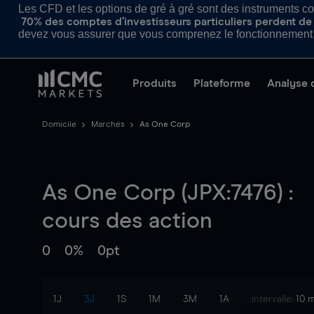
Les CFD et les options de gré à gré sont des instruments com
70% des comptes d’investisseurs particuliers perdent de l
devez vous assurer que vous comprenez le fonctionnement d
Produits
Plateforme
Analyse 
Domicile
Marchés
As One Corp
As One Corp (JPX:7476) :
cours des action
0
0%
0pt
1J
3J
1S
1M
3M
1A
intervalle:
10 