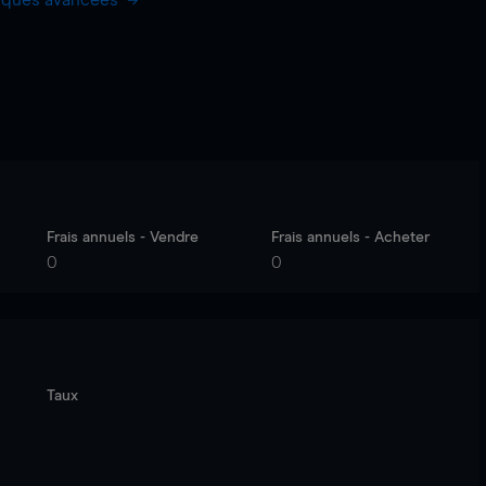
hiques avancées
Frais annuels - Vendre
Frais annuels - Acheter
0
0
Taux