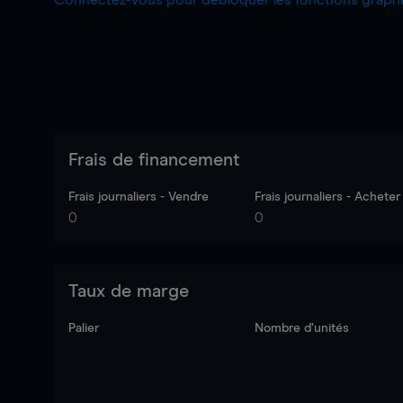
Connectez-vous pour débloquer les fonctions grap
Frais de financement
Frais journaliers - Vendre
Frais journaliers - Acheter
0
0
Taux de marge
Palier
Nombre d’unités