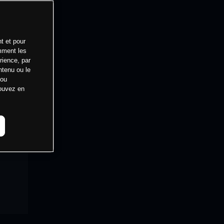
t et pour
mment les
rience, par
ntenu ou le
 ou
pouvez en