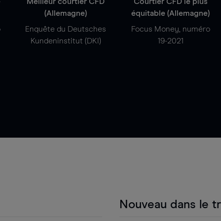
e
Meilleur courtier CFD
Courtier CFD le plus
(Allemagne)
équitable (Allemagne)
o
Enquête du Deutsches
Focus Money, numéro
Kundeninstitut (DKI)
19-2021
Nouveau dans le t