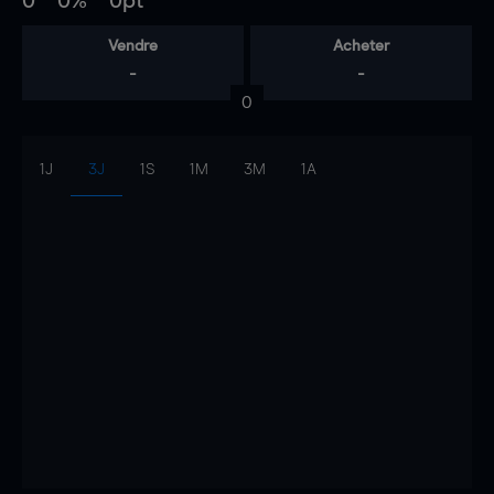
0
0%
0pt
Vendre
Acheter
-
-
0
1J
3J
1S
1M
3M
1A