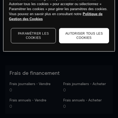
Autoriser tous les cookies » pour accepter ou sélectionnez «
Paramétrer les cookies » pour gérer les paramètres des cookies.
Vous pouvez en savoir plus en consultant notre
Politique de
Les prix sont indicatifs.
Connectez-vous
pour voir les
Gestion des Cookies
dernières données du marché.
Log in
to see latest
market data
PARAMÉTRER LES
AUTORISER TOUS LES
COOKIES
COOKIES
Frais de financement
Frais journaliers - Vendre
Frais journaliers - Acheter
0
0
Frais annuels - Vendre
Frais annuels - Acheter
0
0