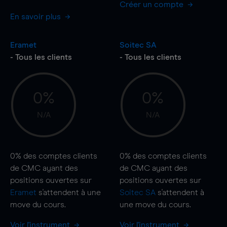
Créer un compte
En savoir plus
Eramet
Soitec SA
- Tous les clients
- Tous les clients
0%
0%
N/A
N/A
0%
des comptes clients
0%
des comptes clients
de CMC ayant des
de CMC ayant des
positions ouvertes sur
positions ouvertes sur
Eramet
s'attendent à une
Soitec SA
s'attendent à
move
du cours.
une
move
du cours.
Voir l'instrument
Voir l'instrument