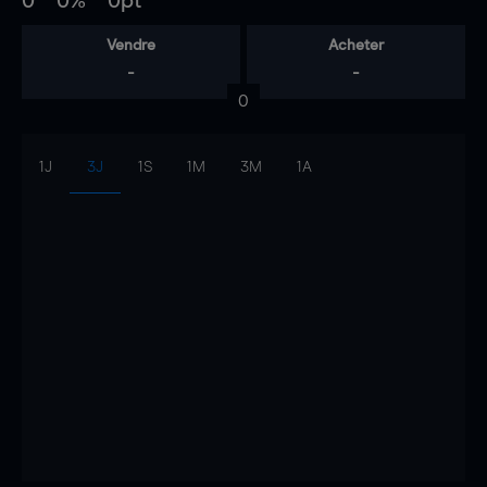
0
0%
0pt
Vendre
Acheter
-
-
0
1J
3J
1S
1M
3M
1A