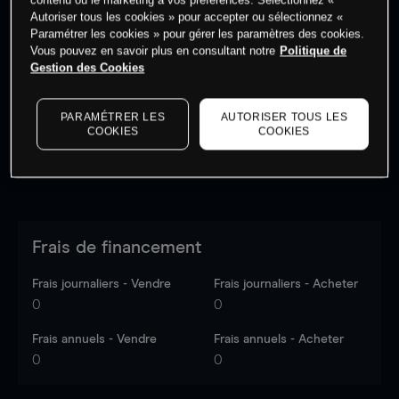
Autoriser tous les cookies » pour accepter ou sélectionnez «
Paramétrer les cookies » pour gérer les paramètres des cookies.
Vous pouvez en savoir plus en consultant notre
Politique de
Les prix sont indicatifs.
Connectez-vous
pour voir les
Gestion des Cookies
dernières données du marché.
Log in
to see latest
market data
PARAMÉTRER LES
AUTORISER TOUS LES
COOKIES
COOKIES
Frais de financement
Frais journaliers - Vendre
Frais journaliers - Acheter
0
0
Frais annuels - Vendre
Frais annuels - Acheter
0
0