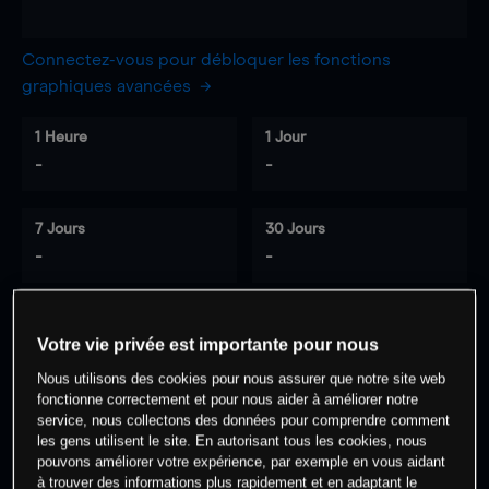
Connectez-vous pour débloquer les fonctions
graphiques avancées
1 Heure
1 Jour
-
-
7 Jours
30 Jours
-
-
Votre vie privée est importante pour nous
0
% des clients ont une position à
sur
Nous utilisons des cookies pour nous assurer que notre site web
cet actif
fonctionne correctement et pour nous aider à améliorer notre
service, nous collectons des données pour comprendre comment
les gens utilisent le site. En autorisant tous les cookies, nous
Commencez à trader
pouvons améliorer votre expérience, par exemple en vous aidant
à trouver des informations plus rapidement et en adaptant le