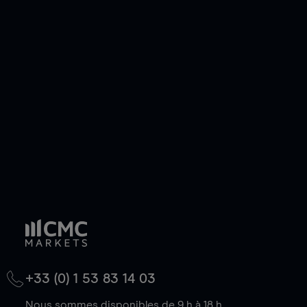
pouvez également prendre une position longue
ou courte et ouvrir une position sur l'instrument
de votre choix, que le prix soit en hausse ou en
baisse.
+33 (0) 1 53 83 14 03
Nous sommes disponibles de 9 h à 18 h