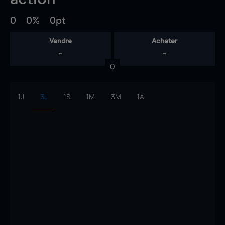
0
0%
0pt
Vendre
Acheter
-
-
0
1J
3J
1S
1M
3M
1A