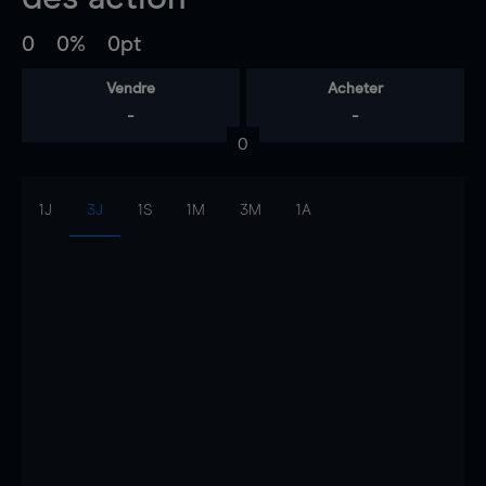
0
0%
0pt
Vendre
Acheter
-
-
0
1J
3J
1S
1M
3M
1A