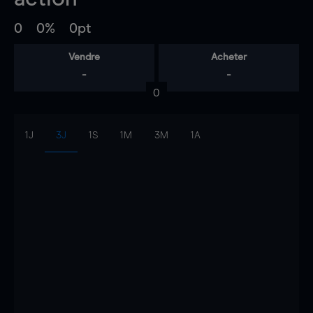
0
0%
0pt
Vendre
Acheter
-
-
0
1J
3J
1S
1M
3M
1A