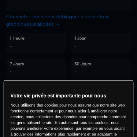
Connectez-vous pour débloquer les fonctions
graphiques avancées
1 Heure
1 Jour
-
-
7 Jours
30 Jours
-
-
Votre vie privée est importante pour nous
0
% des clients ont une position à
sur
Nous utilisons des cookies pour nous assurer que notre site web
cet actif
fonctionne correctement et pour nous aider à améliorer notre
service, nous collectons des données pour comprendre comment
les gens utilisent le site. En autorisant tous les cookies, nous
Commencez à trader
pouvons améliorer votre expérience, par exemple en vous aidant
à trouver des informations plus rapidement et en adaptant le