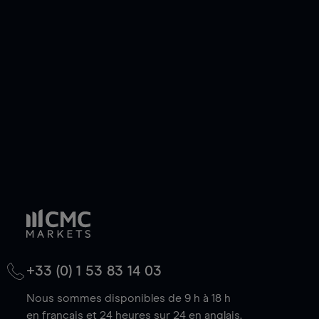
ou courte et ouvrir une position sur l'instrument
de votre choix, que le prix soit en hausse ou en
baisse.
+33 (0) 1 53 83 14 03
Nous sommes disponibles de 9 h à 18 h
en français et 24 heures sur 24 en anglais.