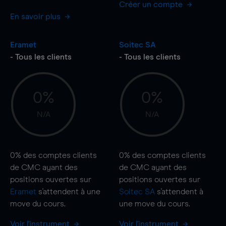
Créer un compte
En savoir plus
Eramet
Soitec SA
- Tous les clients
- Tous les clients
0%
0%
N/A
N/A
0%
des comptes clients
0%
des comptes clients
de CMC ayant des
de CMC ayant des
positions ouvertes sur
positions ouvertes sur
Eramet
s'attendent à une
Soitec SA
s'attendent à
move
du cours.
une
move
du cours.
Voir l'instrument
Voir l'instrument