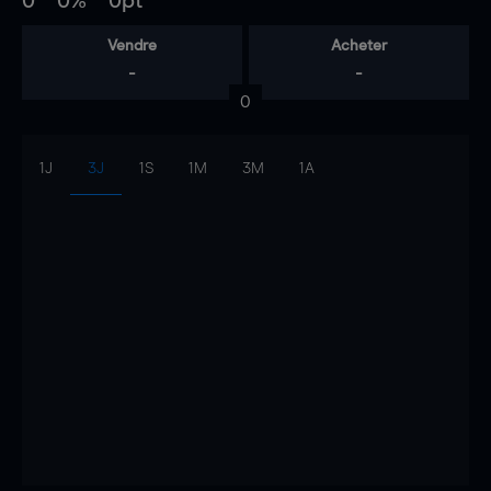
0
0%
0pt
Vendre
Acheter
-
-
0
1J
3J
1S
1M
3M
1A