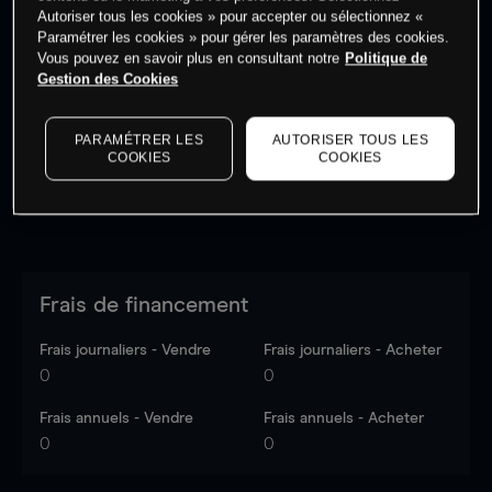
Autoriser tous les cookies » pour accepter ou sélectionnez «
Paramétrer les cookies » pour gérer les paramètres des cookies.
Vous pouvez en savoir plus en consultant notre
Politique de
Les prix sont indicatifs.
Connectez-vous
pour voir les
Gestion des Cookies
dernières données du marché.
Log in
to see latest
market data
PARAMÉTRER LES
AUTORISER TOUS LES
COOKIES
COOKIES
Frais de financement
Frais journaliers - Vendre
Frais journaliers - Acheter
0
0
Frais annuels - Vendre
Frais annuels - Acheter
0
0