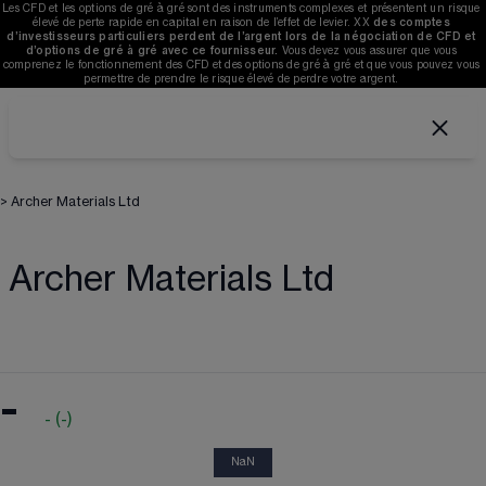
Les CFD et les options de gré à gré sont des instruments complexes et présentent un risque 
élevé de perte rapide en capital en raison de l’effet de levier. 
XX
des comptes 
d’investisseurs particuliers perdent de l’argent lors de la négociation de CFD et 
d’options de gré à gré avec ce fournisseur. 
V
ous devez vous assurer que vous 
comprenez le fonctionnement des CFD et des options de gré à gré et que vous pouvez vous 
permettre de prendre le risque élevé de perdre votre argent. 
>
Archer Materials Ltd
Archer Materials Ltd
-
-
(
-
)
NaN