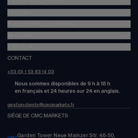
PRODUITS & SERVICES
MARCHÉS
Trading de CFD
CFD à Risque Limité
PLATEFORMES DE TRADING
Forex
Trading d’options
Indices
ACADÉMIE
CMC Next Generation
Comparez des comptes
Actions
Application mobile CMC
À PROPOS
Académie
Coûts
Matières Premières
TradingView
Glossaire
CONTACT
À propos de CMC Markets
Alpha
Obligations
MetaTrader 4 (MT4)
Actualités
Nous contacter
CMC Pro
ETFs
+33 (0) 1 53 83 14 03
Nos analystes de marché
FAQs
Cryptomonnaies
      Nous sommes disponibles de 9 h à 18 h
Support
Paniers d'Actions
      en français et 24 heures sur 24 en anglais.
Relations publiques
gestionclients@cmcmarkets.fr
SIÈGE DE CMC MARKETS
Garden Tower Neue Mainzer Str. 46-50,