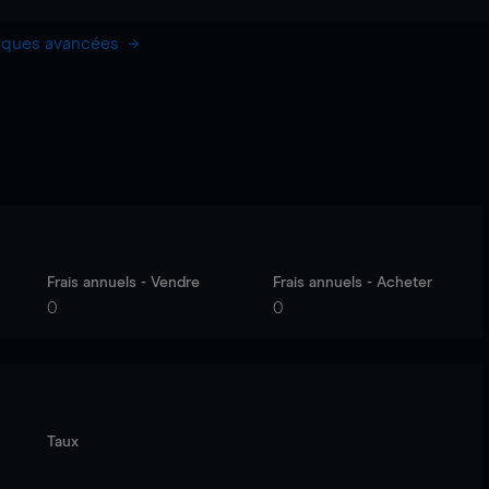
hiques avancées
Frais annuels - Vendre
Frais annuels - Acheter
0
0
Taux