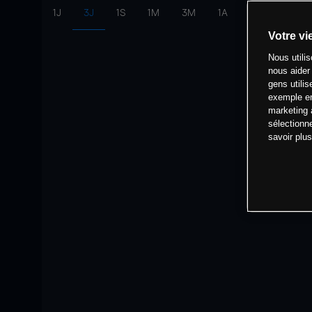
1J
3J
1S
1M
3M
1A
intervalle:
10 
Votre vi
Nous utili
nous aider
gens utilis
exemple en
marketing 
sélectionn
savoir plu