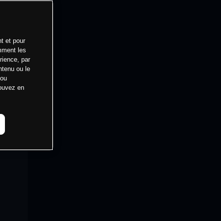
t et pour
mment les
rience, par
ntenu ou le
 ou
pouvez en