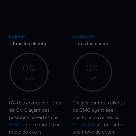
Eramet
Soitec SA
- Tous les clients
- Tous les clients
0%
0%
N/A
N/A
0%
des comptes clients
0%
des comptes clients
de CMC ayant des
de CMC ayant des
positions ouvertes sur
positions ouvertes sur
Eramet
s'attendent à une
Soitec SA
s'attendent à
move
du cours.
une
move
du cours.