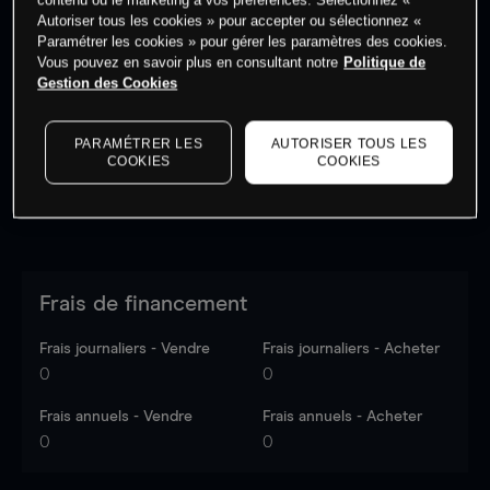
Autoriser tous les cookies » pour accepter ou sélectionnez «
Paramétrer les cookies » pour gérer les paramètres des cookies.
Vous pouvez en savoir plus en consultant notre
Politique de
Les prix sont indicatifs.
Connectez-vous
pour voir les
Gestion des Cookies
dernières données du marché.
Log in
to see latest
market data
PARAMÉTRER LES
AUTORISER TOUS LES
COOKIES
COOKIES
Frais de financement
Frais journaliers - Vendre
Frais journaliers - Acheter
0
0
Frais annuels - Vendre
Frais annuels - Acheter
0
0