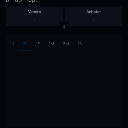
0
0%
0pt
Vendre
Acheter
-
-
0
1J
3J
1S
1M
3M
1A