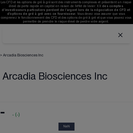
Les CFD et les options de gré à gré sont des instruments complexes et présentent un risque 
élevé de perte rapide en capital en raison de l’effet de levier. 
XX
des comptes 
d’investisseurs particuliers perdent de l’argent lors de la négociation de CFD et 
d’options de gré à gré avec ce fournisseur. 
V
ous devez vous assurer que vous 
comprenez le fonctionnement des CFD et des options de gré à gré et que vous pouvez vous 
permettre de prendre le risque élevé de perdre votre argent. 
>
Arcadia Biosciences Inc
Arcadia Biosciences Inc
-
-
(
-
)
NaN