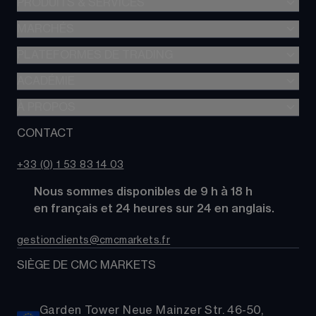
PRODUITS & SERVICES
MARCHÉS
Trading de CFD
CFD à Risque Limité
PLATEFORMES DE TRADING
Forex
Trading d’options
Indices
ACADÉMIE
CMC Next Generation
Comparez des comptes
Actions
Application mobile CMC
À PROPOS
Académie
Coûts
Matières Premières
TradingView
Glossaire
CONTACT
À propos de CMC Markets
Alpha
Obligations
MetaTrader 4 (MT4)
Actualités
Nous contacter
CMC Pro
ETFs
+33 (0) 1 53 83 14 03
Nos analystes de marché
FAQs
Cryptomonnaies
      Nous sommes disponibles de 9 h à 18 h
Support
Paniers d'Actions
      en français et 24 heures sur 24 en anglais.
Relations publiques
gestionclients@cmcmarkets.fr
SIÈGE DE CMC MARKETS
Garden Tower Neue Mainzer Str. 46-50,