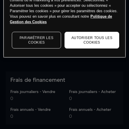
Autoriser tous les cookies » pour accepter ou sélectionnez «
Paramétrer les cookies » pour gérer les paramètres des cookies.
Vous pouvez en savoir plus en consultant notre
Politique de
Les prix sont indicatifs.
Connectez-vous
pour voir les
Gestion des Cookies
dernières données du marché.
Log in
to see latest
market data
PARAMÉTRER LES
AUTORISER TOUS LES
COOKIES
COOKIES
Frais de financement
Frais journaliers - Vendre
Frais journaliers - Acheter
0
0
Frais annuels - Vendre
Frais annuels - Acheter
0
0