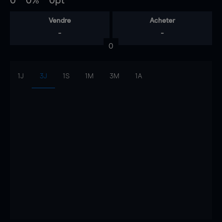
0
0%
0pt
Vendre
Acheter
-
-
0
1J
3J
1S
1M
3M
1A