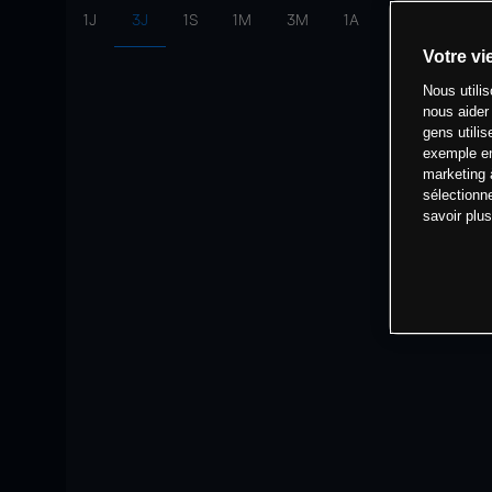
1J
3J
1S
1M
3M
1A
intervalle:
10 
Votre vi
Nous utili
nous aider
gens utilis
exemple en
marketing 
sélectionn
savoir plu