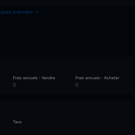
hiques avancées
Frais annuels - Vendre
Frais annuels - Acheter
0
0
Taux