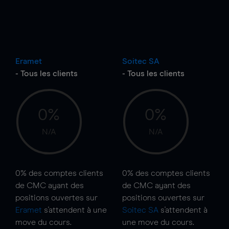
I
Eramet
Soitec SA
- Tous les clients
- Tous les clients
0%
0%
N/A
N/A
0%
des comptes clients
0%
des comptes clients
de CMC ayant des
de CMC ayant des
positions ouvertes sur
positions ouvertes sur
Eramet
s'attendent à une
Soitec SA
s'attendent à
move
du cours.
une
move
du cours.