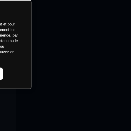
t et pour
mment les
rience, par
ntenu ou le
 ou
pouvez en