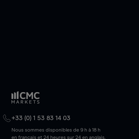
ou courte et ouvrir une position sur l'instrument
de votre choix, que le prix soit en hausse ou en
baisse.
+33 (0) 1 53 83 14 03
Nous sommes disponibles de 9 h à 18 h
en français et 24 heures sur 24 en anglais.