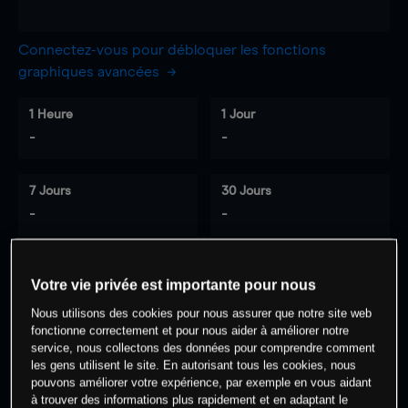
Connectez-vous pour débloquer les fonctions
graphiques avancées
1 Heure
1 Jour
-
-
7 Jours
30 Jours
-
-
Votre vie privée est importante pour nous
0
% des clients ont une position à
sur
Nous utilisons des cookies pour nous assurer que notre site web
cet actif
fonctionne correctement et pour nous aider à améliorer notre
service, nous collectons des données pour comprendre comment
les gens utilisent le site. En autorisant tous les cookies, nous
Commencez à trader
pouvons améliorer votre expérience, par exemple en vous aidant
à trouver des informations plus rapidement et en adaptant le