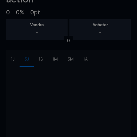
0
0%
0pt
Vendre
Acheter
-
-
0
1J
3J
1S
1M
3M
1A