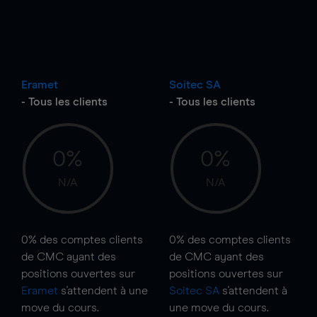
Eramet
Soitec SA
- Tous les clients
- Tous les clients
0%
0%
N/A
N/A
0%
des comptes clients
0%
des comptes clients
de CMC ayant des
de CMC ayant des
positions ouvertes sur
positions ouvertes sur
Eramet
s'attendent à une
Soitec SA
s'attendent à
move
du cours.
une
move
du cours.