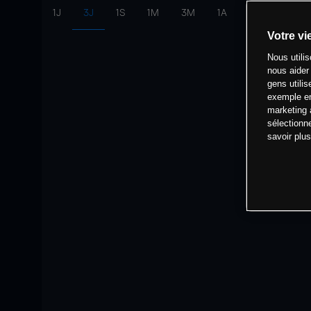
1J
3J
1S
1M
3M
1A
intervalle:
10 
Votre vi
Nous utili
nous aider
gens utilis
exemple en
marketing 
sélectionn
savoir plu