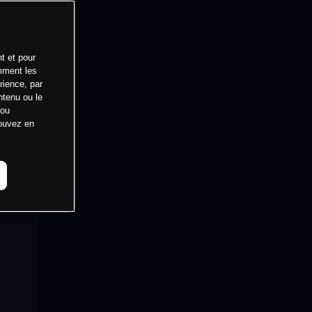
t et pour
mment les
rience, par
ntenu ou le
 ou
pouvez en