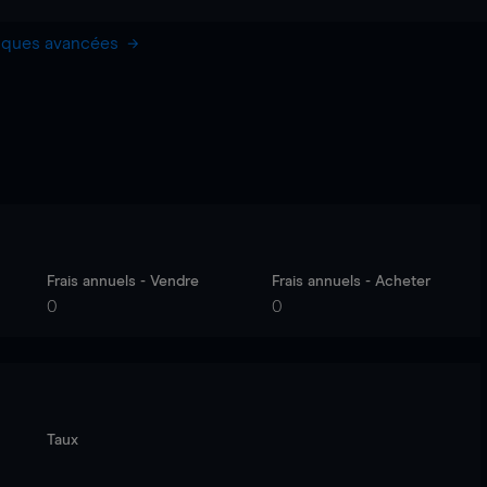
hiques avancées
Frais annuels - Vendre
Frais annuels - Acheter
0
0
Taux